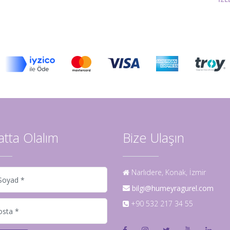
batta Olalım
Bize Ulaşın
Narlıdere, Konak, İzmir
bilgi@humeyragurel.com
+90 532 217 34 55