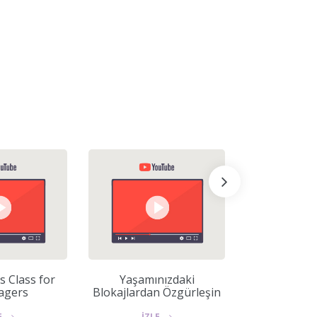
s Class for
Yaşamınızdaki
Potansiyelin
agers
Blokajlardan Özgürleşin
musunu
engelliyo
E
İZLE