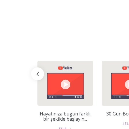
niz yaratıyor
Hayatınıza bugün farklı
30 Gün Bo
z yoksa
bir şekilde başlayın...
r musunuz?
İZ
İZLE