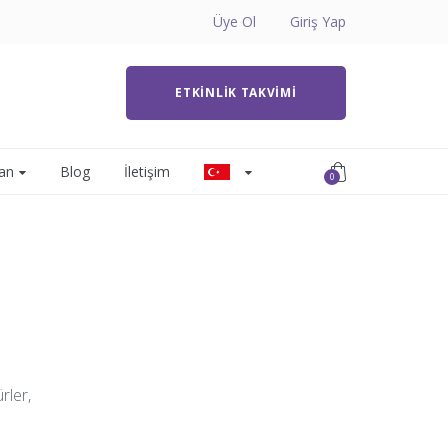
Üye Ol
Giriş Yap
ETKINLIK TAKVIMI
an
Blog
İletişim
0
rler,