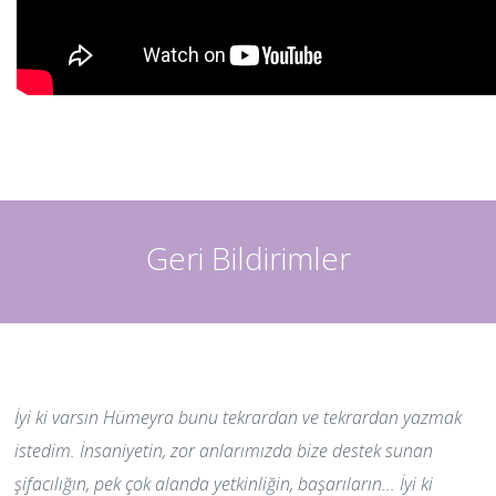
Geri Bildirimler
İyi ki varsın Hümeyra bunu tekrardan ve tekrardan yazmak
istedim. İnsaniyetin, zor anlarımızda bize destek sunan
şifacılığın, pek çok alanda yetkinliğin, başarıların... İyi ki