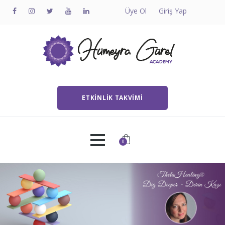
Üye Ol
Giriş Yap
ETKINLIK TAKVIMI
0
Ana Sayfa
Hakkında
Bireysel Seans