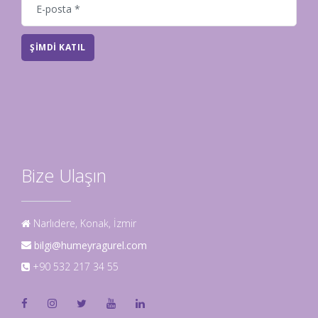
ŞIMDI KATIL
Bize Ulaşın
Narlıdere, Konak, İzmir
bilgi@humeyragurel.com
+90 532 217 34 55