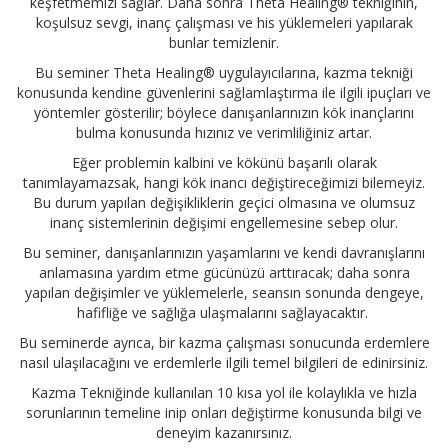
keşfetmemizi sağlar. Daha sonra Theta Healing® tekniğinin,
koşulsuz sevgi, inanç çalışması ve his yüklemeleri yapılarak
bunlar temizlenir.
Bu seminer Theta Healing® uygulayıcılarına, kazma tekniği
konusunda kendine güvenlerini sağlamlaştırma ile ilgili ipuçları ve
yöntemler gösterilir; böylece danışanlarınızın kök inançlarını
bulma konusunda hızınız ve verimliliğiniz artar.
Eğer problemin kalbini ve kökünü başarılı olarak
tanımlayamazsak, hangi kök inancı değiştireceğimizi bilemeyiz.
Bu durum yapılan değişikliklerin geçici olmasına ve olumsuz
inanç sistemlerinin değişimi engellemesine sebep olur.
Bu seminer, danışanlarınızın yaşamlarını ve kendi davranışlarını
anlamasına yardım etme gücünüzü arttıracak; daha sonra
yapılan değişimler ve yüklemelerle, seansın sonunda dengeye,
hafifliğe ve sağlığa ulaşmalarını sağlayacaktır.
Bu seminerde ayrıca, bir kazma çalışması sonucunda erdemlere
nasıl ulaşılacağını ve erdemlerle ilgili temel bilgileri de edinirsiniz.
Kazma Tekniğinde kullanılan 10 kısa yol ile kolaylıkla ve hızla
sorunlarının temeline inip onları değiştirme konusunda bilgi ve
deneyim kazanırsınız.