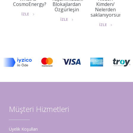
CosmoEnergy?
Blokajlardan
Kimden/
Özgürleşin
Nelerden
saklanıyorsunuz?
İZLE
İZLE
İZLE
Müşteri Hizmetleri
Üyelik Koşulları