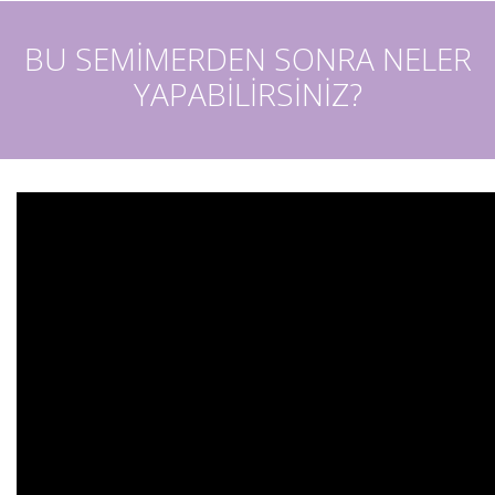
BU SEMİMERDEN SONRA NELER
YAPABİLİRSİNİZ?