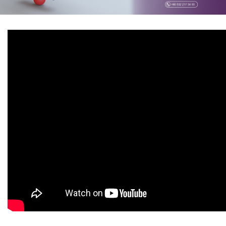
Theta Healing®
Seminerler
Kutsal Aktivasyonlar
Dükkan
Blog
İletişim
English
Rusça